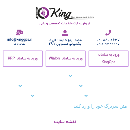
فروش و ارائه خدمات تخصصی ردیابی
info@kinggps.ir
021-88012637
شنبه - پنج شنبه: 9 الی 18
0912-9342927
پشتیبانی مشتریان 24/7
ارتباط با ما
ورود به سامانه
ورود به سامانه Wialon
ورود به سامانه KRP
KingGps
صفحه اصلی
ردیاب خودرو
زنجیره سرما
نرم افزار ردیاب خودرو
نرم افزار ردیابی کارمندان
وبلاگ
مشتریان ما
تماس با ما
پشتیبانی
متن سربرگ خود را وارد کنید
نقشه سایت