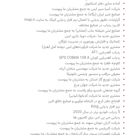
آماده سازی دفتر استانبول
شرکت آسیا سیر ارس به جمع مشتریان ما پیوست
صنایع شیر ایران (پگاه) به جمع مشتریان ما پیوست
گزارشات دقیق ردیابی با اتصال نرم افزار ردیابی کینگ به سایت map.ir
کاربرد ردیاب در صنایع مختلف
صنایع لبنی شیفته بناب (عشایر) به جمع مشتریان ما پیوست
مشتری جدید ما : شرکت دورنا باتری ارس
تلماتیک و افزایش بهره‌وری در مدیریت ناوگان
مشتری جدید ما شرکت فرآورده‌های لبنی دوشه آمل (هراز)
ردیاب آهنربایی AT1
ردیاب آهنربایی کوبان GPS COBAN 108 A
کلوچه طغرا به جمع مشتریان ما پیوست
مشتری جدید ما شرکت مهندسی سامان آبراه
معرفی مراقب و سنسور چشمی تلتونیکا
شرکت توزیع گاز استان به مشتریان ما پیوست
مشتری جدید ما شرکت جهان مرغ
گروه صنعتی خسرو نیکو پلاست به جمع مشتریان ما پیوست
مشتری جدید ما شرکت کدبانو(دلپذیر)
افتتاح دفتر کرج در کارخانه نوآوری و صنایع خلاق البرز
نرم افزار ردیابی King
5 ردیاب خودرو برتر در سال 2020
ردیابی جی پی اس برای کامیون ها
شرکت آذران دومان سهند به جمع مشتریان ما پیوست
شرکت کلرپارس به جمع مشتریان ما پیوست
شرکت تعمیرات نیروی برق آذربایجان به جمع مشتریان ما پیوست