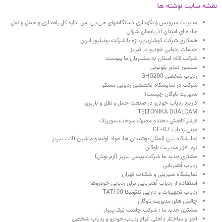
نقشه سایت نوشته ها
مدیریت سرویس و نگهداری دستگاههای جی پی اس اداره کل راهداری و حمل و نقل
جاده ای استان آذربایجان شرقی
همکاری شرکت کوشاریزپردازه با شرکت یونیلیور ایران
خدمات ردیابی خودرو در تبریز
شرکت کاله استان به مشتریان ما پیوست
سنسور دمای بلوتوثی
ردیاب شخصی GH5200
شرکت در نمایشگاه تخصصی ردیابی مسکو
مدیریت ناوگان چیست؟
کاربرد ردیاب خودرو در صنعت حمل و نقل و باربری
TELTONIKA DUALCAM
فیلتر کاهش دهنده مصرف سوخت سوپرتک
مینی ردیاب GF-07
نمایشگاه بین المللی نوشیدنی ها، مواد اولیه و ماشین آلات تبریز
نرم افزار مدیریت ناوگان
مشتری جدید ما شرکت پپسی تبریز (ارم نوش)
ردیاب آهنربایی
نمایشگاه شیرینی و شکلات تهران
استفاده از ردیاب آهنربایی برای ردیابی خودروها
ردیاب تجهیزات و دارایی تلتونیکا TAT100
چالش های مدیریت ناوگان
مشتری جدید ما : شرکت چاشت نیک پرواز
اجزا و ساختار داخلی انواع ردیاب خودرو و ردیاب شخصی