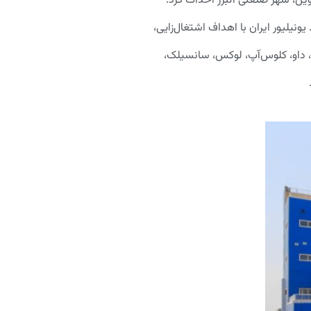
کشور به ثبت رسید و در سال ۱۳۸۴، کارخانه خود را در استان قزوین، شهر صنعتی البرز احداث کرد.
فعالتیش در کشور ادامه می‌دهد. یونیلیور ایران با اهداف اشتغال‌زایی،
ر، داو، کلوس‌آپ، لوکس، سانسیلک،