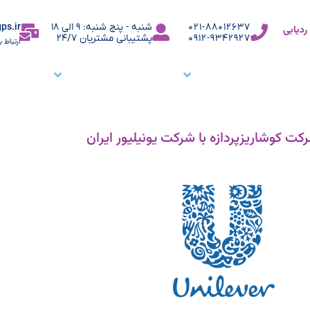
ps.ir
021-88012637
شنبه - پنج شنبه: 9 الی 18
دیابی
0912-9342927
پشتیبانی مشتریان 24/7
ارتباط ب
ما
نرم افزار ردیاب خودرو
نرم افزار ردیابی کارمندان
وبلاگ
م
ت کوشاریزپردازه با شرکت یونیلیور ایران