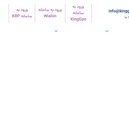
ورود به
ورود به سامانه
ورود به
info@kingg
سامانه
Wialon
سامانه KRP
ا ما
KingGps
شتریان ما
تماس با ما
پشتیبانی