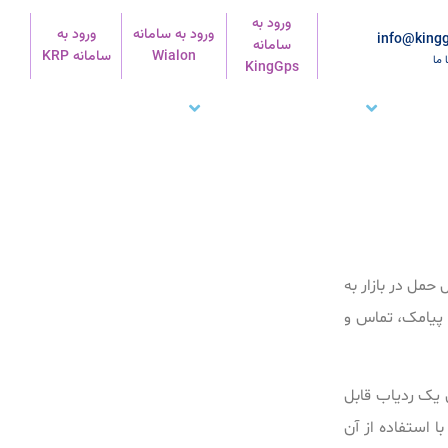
ورود به
ورود به سامانه
ورود به
info@kingg
سامانه
Wialon
سامانه KRP
ا ما
KingGps
شتریان ما
تماس با ما
پشتیبانی
قابل حمل در بازار به
ق پیامک، تماس و
ط با یک بار شارژ دارد. ردیاب کوبان 108 a می‌تواند به عنوان یک ردیاب قابل
ا استفاده از آن