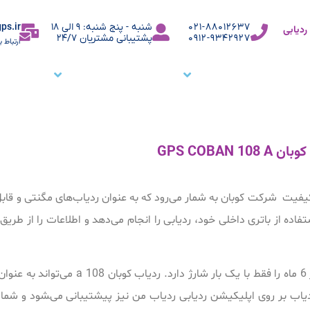
ps.ir
021-88012637
شنبه - پنج شنبه: 9 الی 18
دیابی
0912-9342927
پشتیبانی مشتریان 24/7
ارتباط ب
ما
نرم افزار ردیاب خودرو
نرم افزار ردیابی کارمندان
وبلاگ
م
GPS COBAN 1
 یکی از محصولات ردیابی با کیفیت شرکت کوبان به شمار می‌رود که به عنوان ردیاب‌های مگنتی و 
اده از باتری داخلی خود، ردیابی را انجام می‌دهد و اطلاعات را از طری
این ردیاب با پشتیبانی از Sleep mode قابلیت نگهداری شارژ تا حداکثر 6 ماه را فق
دیاب بر روی اپلیکیشن ردیابی ردیاب من نیز پیشتیبانی ‌می‌‍شود و شما ب