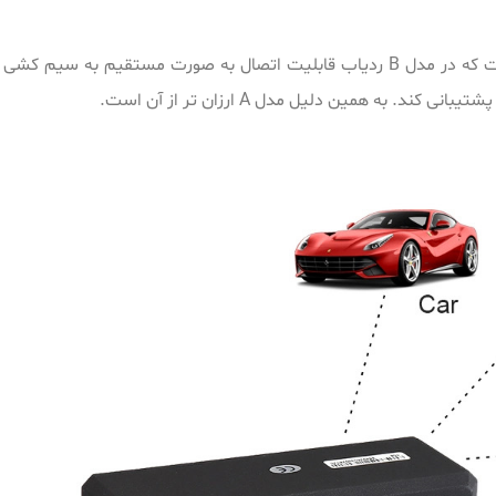
تفاوت اصلی ردیاب آهنربایی کوبان 108-a با مدل کوبان 108-b این است که در مدل B ردیاب قابلیت اتصال به صورت مستق
. به همین دلیل مدل A ارزان تر از آن است.