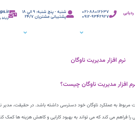
ps.ir
021-88012637
شنبه - پنج شنبه: 9 الی 18
دیابی
0912-9342927
پشتیبانی مشتریان 24/7
ارتباط ب
ما
نرم افزار ردیاب خودرو
نرم افزار ردیابی کارمندان
وبلاگ
م
نرم افزار مدیریت ناوگان
رم افزار مدیریت ناوگان چیست؟
عات مربوط به عملکرد ناوگان خود دسترسی داشته باشد. در حقیقت، مدیر ناو
 فراهم می کند که می تواند به بهبود کارایی و کاهش هزینه ها کمک کند. 