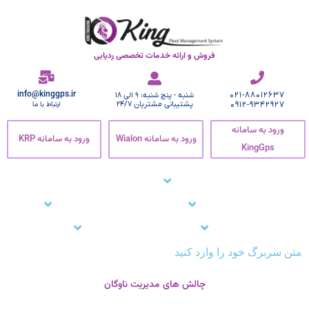
فروش و ارائه خدمات تخصصی ردیابی
info@kinggps.ir
021-88012637
شنبه - پنج شنبه: 9 الی 18
0912-9342927
پشتیبانی مشتریان 24/7
ارتباط با ما
ورود به سامانه
ورود به سامانه Wialon
ورود به سامانه KRP
KingGps
صفحه اصلی
ردیاب خودرو
زنجیره سرما
نرم افزار ردیاب خودرو
نرم افزار ردیابی کارمندان
وبلاگ
مشتریان ما
تماس با ما
پشتیبانی
متن سربرگ خود را وارد کنید
چالش های مدیریت ناوگان