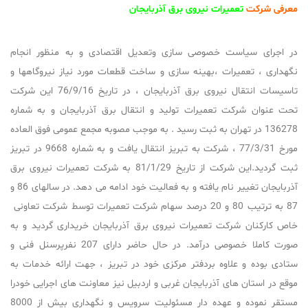
معرفی شرکت
تعمیرات نیروی برق آذربایجان
در اجرای سیاست خصوصی سازی وتعدیل اقتصادی و به منظور انجام
نگهداری ، تعمیرات ،بهینه سازی و ساخت قطعات مورد نیاز نیروگاهها و
تاسیسات انتقال نیروی برق آذربایجان ، در تاریخ 76/9/16 این شرکت
تحت عنوان شرکت تعمیرات تولید و انتقال برق آذربایجان و به شماره
136278 در تهران به ثبت رسید . به موجب مصوبه مجمع عمومی فوق العاده
مورخ 77/3/31 ، شرکت به تبریز انتقال یافت و به شماره 9668 در تبریز
ثبت گردید.این شرکت از تاریخ 81/1/29 به شرکت تعمیرات نیروی برق
آذربایجان تغییر نام یافته و به فعالیت خود ادامه می دهد. در سالهای 86 و
87 به ترتیب 80 و 20 درصد سهام شرکت تعمیرات توسط شرکت تعاونی
خاص کارکنان شرکت تعمیرات نیروی برق آذربایجان خریداری گردید و به
صورت کاملا خصوصی درآمد. در حال حاضر دارای 207 نفرپرسنل فنی و
ستادی بوده و علاوه بردفتر مرکزی خود در تبریز ، جهت ارائه خدمات به
موقع در استان های آذربایجان غربی و اردبیل نیز معاونت های اجرایی خودرا
مستقر نموده و عهده دار مسئولیت سرویس و نگهداری بیش از 8000