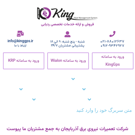
فروش و ارائه خدمات تخصصی ردیابی
info@kinggps.ir
021-88012637
شنبه - پنج شنبه: 9 الی 18
0912-9342927
پشتیبانی مشتریان 24/7
ارتباط با ما
ورود به سامانه
ورود به سامانه Wialon
ورود به سامانه KRP
KingGps
صفحه اصلی
ردیاب خودرو
زنجیره سرما
نرم افزار ردیاب خودرو
نرم افزار ردیابی کارمندان
وبلاگ
مشتریان ما
تماس با ما
پشتیبانی
متن سربرگ خود را وارد کنید
شرکت تعمیرات نیروی برق آذربایجان به جمع مشتریان ما پیوست