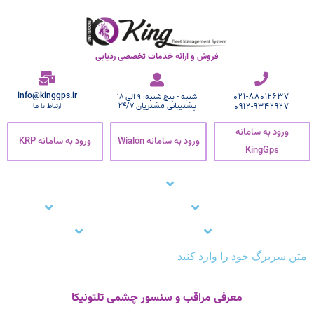
فروش و ارائه خدمات تخصصی ردیابی
info@kinggps.ir
021-88012637
شنبه - پنج شنبه: 9 الی 18
0912-9342927
پشتیبانی مشتریان 24/7
ارتباط با ما
ورود به سامانه
ورود به سامانه Wialon
ورود به سامانه KRP
KingGps
صفحه اصلی
ردیاب خودرو
زنجیره سرما
نرم افزار ردیاب خودرو
نرم افزار ردیابی کارمندان
وبلاگ
مشتریان ما
تماس با ما
پشتیبانی
متن سربرگ خود را وارد کنید
معرفی مراقب و سنسور چشمی تلتونیکا