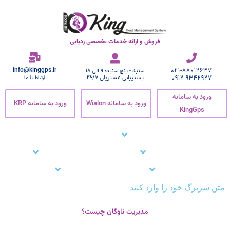
فروش و ارائه خدمات تخصصی ردیابی
info@kinggps.ir
021-88012637
شنبه - پنج شنبه: 9 الی 18
0912-9342927
پشتیبانی مشتریان 24/7
ارتباط با ما
ورود به سامانه
ورود به سامانه Wialon
ورود به سامانه KRP
KingGps
صفحه اصلی
ردیاب خودرو
زنجیره سرما
نرم افزار ردیاب خودرو
نرم افزار ردیابی کارمندان
وبلاگ
مشتریان ما
تماس با ما
پشتیبانی
متن سربرگ خود را وارد کنید
مدیریت ناوگان چیست؟