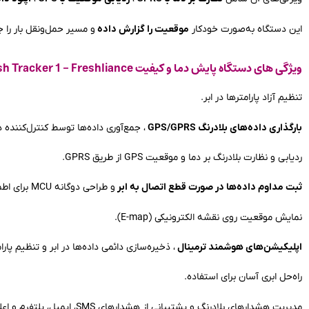
این دستگاه به‌صورت خودکار
موقعیت را گزارش داده
و مسیر حمل‌ونقل بار را ج
ویژگی های دستگاه پایش دما و کیفیت Fresh Tracker 1 - Freshliance
تنظیم آزاد پارامترها در ابر.
بارگذاری داده‌های بلادرنگ GPS/GPRS
، جمع‌آوری داده‌ها توسط کنترل‌کننده 
ردیابی و نظارت بلادرنگ بر دما و موقعیت GPS از طریق GPRS.
ثبت مداوم داده‌ها در صورت قطع اتصال به ابر
و طراحی دوگانه MCU برای اطمینان از عدم از دست رفتن داده‌های این دستگاه نظارت بی‌سیم دما و رطوبت در مواقع اضطراری.
نمایش موقعیت روی نقشه الکترونیکی (E-map).
اپلیکیشن‌های هوشمند ترمینال
، ذخیره‌سازی دائمی داده‌ها در ابر و تنظیم پارا
راه‌حل ابری آسان برای استفاده.
مدیریت هشدارهای بلادرنگ و پشتیبانی از هشدارهای SMS، ایمیل، پلتفرم و اعلان‌های اپلیکیشن.