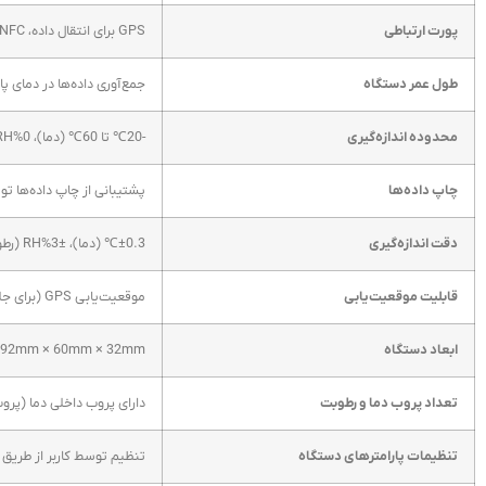
پورت ارتباطی
GPS برای انتقال داده، NFC (اختیاری)
طول عمر دستگاه
جمع‌آوری داده‌ها در دمای پایین هر 5 دقیقه به مدت 8 روز یا هر 12 
محدوده اندازه‌گیری
-20℃ تا 60℃ (دما)، 0%RH تا 100%RH (رطوبت)
چاپ داده‌ها
پشتیبانی از چاپ داده‌ها تو
دقت اندازه‌گیری
±0.3℃ (دما)، ±3%RH (رطوبت)
قابلیت موقعیت‌یابی
موقعیت‌یابی GPS (برای جلوگیری از قطع سیگنال، ثبت مداوم داده‌ها در صورت قطع اتصال به ابر)
ابعاد دستگاه
92mm × 60mm × 32mm
تعداد پروب دما و رطوبت
دارای پروب داخلی دما (پروب
تنظیمات پارامترهای دستگاه
تنظیم توسط کاربر از طریق اب