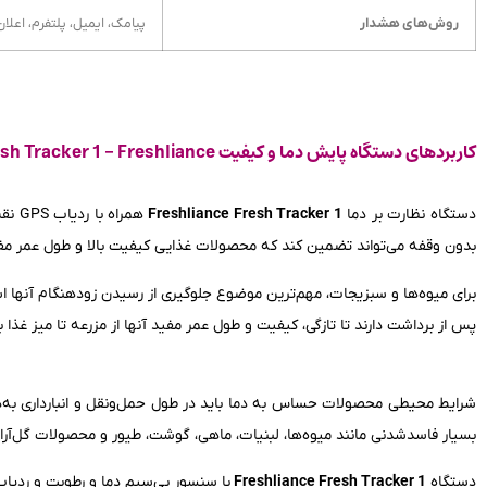
روش‌های هشدار
پیامک، ایمیل، پلتفرم، اعلا
کاربردهای دستگاه پایش دما و کیفیت Fresh Tracker 1 - Freshliance
دستگاه نظارت بر دما
Freshliance Fresh Tracker 1
همرا
بدون وقفه می‌تواند تضمین کند که محصولات غذایی کیفیت بالا و طول عمر مفی
برای میوه‌ها و سبزیجات، مهم‌ترین موضوع جلوگیری از رسیدن زودهنگام آنها ا
پس از برداشت دارند تا تازگی، کیفیت و طول عمر مفید آنها از مزرعه تا میز غذا 
شرایط محیطی محصولات حساس به دما باید در طول حمل‌ونقل و انبارداری به‌
بسیار فاسدشدنی مانند میوه‌ها، لبنیات، ماهی، گوشت، طیور و محصولات گل‌آر
دستگاه
Freshliance Fresh Tracker 1
با سنسور بی‌سیم دما و رطوبت و ردیاب GPS، مدرک ضروری برای مالک محصول و حامل زنجیره سرما در صورت بروز اعتراض در عملکرد زنجیره سرما