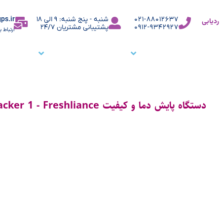
ps.ir
021-88012637
شنبه - پنج شنبه: 9 الی 18
دیابی
0912-9342927
پشتیبانی مشتریان 24/7
ارتباط ب
ما
نرم افزار ردیاب خودرو
نرم افزار ردیابی کارمندان
وبلاگ
م
دستگاه پایش دما و کیفیت Fresh Tracker 1 - Freshliance