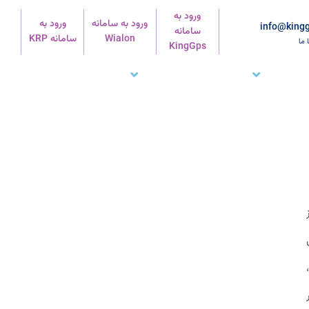
ورود به
ورود به سامانه
ورود به
info@kingg
سامانه
Wialon
سامانه KRP
ا ما
KingGps
شتریان ما
تماس با ما
پشتیبانی