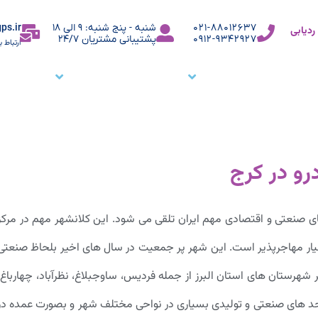
ps.ir
021-88012637
شنبه - پنج شنبه: 9 الی 18
دیابی
0912-9342927
پشتیبانی مشتریان 24/7
ارتباط ب
ما
نرم افزار ردیاب خودرو
نرم افزار ردیابی کارمندان
وبلاگ
م
رو در کرج
های صنعتی و اقتصادی مهم ایران تلقی می شود. این کلانشهر مهم در مرکز
یار مهاجرپذیر است. این شهر پر جمعیت در سال های اخیر بلحاظ صنعتی
هرستان های استان البرز از جمله فردیس، ساوجبلاغ، نظرآباد، چهارباغ،
. واحد های صنعتی و تولیدی بسیاری در نواحی مختلف شهر و بصورت عمده در