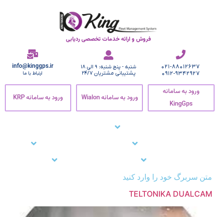
فروش و ارائه خدمات تخصصی ردیابی
info@kinggps.ir
021-88012637
شنبه - پنج شنبه: 9 الی 18
0912-9342927
پشتیبانی مشتریان 24/7
ارتباط با ما
ورود به سامانه
ورود به سامانه Wialon
ورود به سامانه KRP
KingGps
صفحه اصلی
ردیاب خودرو
زنجیره سرما
نرم افزار ردیاب خودرو
نرم افزار ردیابی کارمندان
وبلاگ
مشتریان ما
تماس با ما
پشتیبانی
متن سربرگ خود را وارد کنید
TELTONIKA DUALCAM