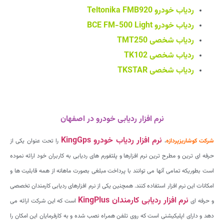
ردیاب خودرو
Teltonika FMB920
ردیاب خودرو
BCE FM-500 Light
ردیاب شخصی
TMT250
ردیاب شخصی
TK102
ردیاب شخصی
TKSTAR
نرم افزار ردیابی خودرو در اصفهان
نرم افزار ردیاب خودرو
KingGps
شرکت کوشاریزپردازه
،
را تحت عنوان یکی از
حرفه ای ترین و مطرح ترین نرم افزارها و پلتفورم های ردیابی به کاربران خود ارائه نموده
است بطوریکه تمامی آنها می توانند با پرداخت مبلغی بصورت ماهانه از همه قابلیت ها و
امکانات این نرم افزار استفاده کنند. همچنین یکی از نرم افزارهای ردیابی کارمندان تخصصی
نرم افزار ردیابی کارمندان
KingPlus
و حرفه ای
است که این شرکت ارائه می
دهد و دارای اپلیکیشنی است که روی تلفن همراه نصب شده و به کارفرمایان این امکان را