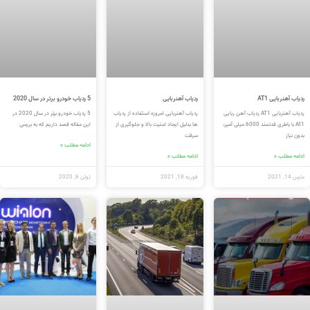
ردیاب آهنربایی AT1
ردیاب آهنربایی
5 ردیاب خودرو برتر در سال 2020
ردیاب آهنربایی AT1 ردیاب آهن ربایی
ردیاب آهنربایی امروزه استفاده از ردیاب
5 ردیاب خودرو برتر در سال 2020 در
At1 با باطری قدتمند 6000 میلی آمپر،
ها بدلیل ایجاد امنیت بالا و جلوگیری از
این مقاله قصد داریم که به بررسی
بدون نیاز
سرقت
ادامه مطلب »
ادامه مطلب »
ادامه مطلب »
مارس 14, 2021
فوریه 18, 2021
ژوئن 6, 2020