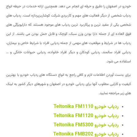
خودرو در اصفهان را دقیق و حرفه ای انجام می دهد. همچنین ارائه خدمات در حیطه انواع
ردیاب شخصی از دیگر فعالیت های مهم و کاربردی شرکت کوشاریزپردازه است. ردیاب های
شخصی یکی از مفید ترین و پرکاربرد ترین ردیاب های موجود هستند که دارایویژگی های
فوق العاده ای از جمله دارا بودن وزن سبک، کوچک و قابل حمل بودن می باشند. از این
ردیاب ها در شرایط و موقعیت های مهمی از جمله ردیابی افراد با شرایط خاص و بیماران،
ردیابی افراد سالمند، ردیابی کودکان و دیگر افراد خانواده، ردیابی حیوانات خانگی و …
استفاده می شود.
برای بدست آوردن اطلاعات لازم و کافی راجع به انواع دستگاه های ردیاب خودرو با بهترین
کیفیت و کارایی مطلوب آنها برای ردیابی خودرو در اصفهان و شهرهای دیگر کشور به لینک
های زیر مراجعه نمایید.
ردیاب
خودرو
Teltonika FM1110
ردیاب خودرو
Teltonika FM1120
ردیاب خودرو
Teltonika FM5300
ردیاب خودرو
Teltonika FMB202