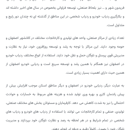
فریدون شهر و … نیز بلحاظ صنعتی، توسعه فراوانی بخصوص در سال های اخیر داشته اند
و بکارگیری ردیاب خودرو و ردیاب شخصی در این مناطق از گذشته ای نه چندان دور رایج و
متداول است.
تعداد زیادی از مراکز صنعتی، واحد های تولیدی و کارخانجات مختلف در کلانشهر اصفهان و
حومه وجود دارند. این مراکز با توجه به رشد و توسعه روزافزون خود، نیاز به نظارت و
مدیریتی قوی پرسنل و ناوگان حمل و نقل خود دارند. استفاده از انواع مختلف ردیاب خودرو
در اصفهان نیز همگام با همین رشد و توسعه سریع است و ردیابی خودرو اصفهان از
همین حیث دارای اهمیت بسیار زیادی است.
به عبارت دیگر، ردیابی خودرو در اصفهان و دیگر مناطق استان موجب افزایش بیش از
پیش راندمان کاری و بهره وری تولید شده و هزینه های مربوط به خسارات و حوادث
احتمالی را نیز به شدت کاهش می دهد. کارفرمایان و مسئولان بخش های مختلف صنعتی،
تولیدی، صنفی و تمام کارخانجات می توانند با استفاده از ردیاب های خودرو و ردیاب های
شخصی در تمام شرایط و در هر لحظه به رصد و نظارت ناوگان خود بپردازند و مدیریت
ناوگان خود را بصورتی کاملاً دقیق و حرفه ای انجام دهند.