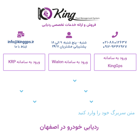
فروش و ارائه خدمات تخصصی ردیابی
info@kinggps.ir
021-88012637
شنبه - پنج شنبه: 9 الی 18
0912-9342927
پشتیبانی مشتریان 24/7
ارتباط با ما
ورود به سامانه
ورود به سامانه Wialon
ورود به سامانه KRP
KingGps
صفحه اصلی
ردیاب خودرو
زنجیره سرما
نرم افزار ردیاب خودرو
نرم افزار ردیابی کارمندان
وبلاگ
مشتریان ما
تماس با ما
پشتیبانی
متن سربرگ خود را وارد کنید
ردیابی خودرو در اصفهان