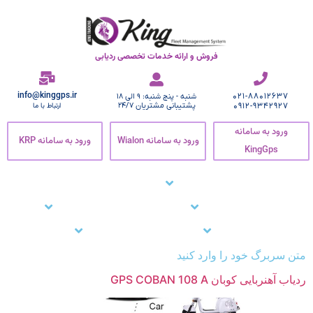
فروش و ارائه خدمات تخصصی ردیابی
info@kinggps.ir
021-88012637
شنبه - پنج شنبه: 9 الی 18
0912-9342927
پشتیبانی مشتریان 24/7
ارتباط با ما
ورود به سامانه
ورود به سامانه Wialon
ورود به سامانه KRP
KingGps
صفحه اصلی
ردیاب خودرو
زنجیره سرما
نرم افزار ردیاب خودرو
نرم افزار ردیابی کارمندان
وبلاگ
مشتریان ما
تماس با ما
پشتیبانی
متن سربرگ خود را وارد کنید
ردیاب آهنربایی کوبان GPS COBAN 108 A