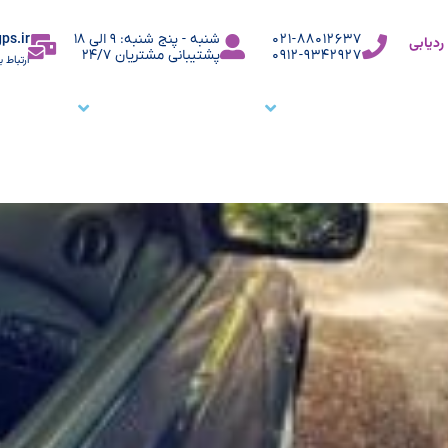
ps.ir
021-88012637
شنبه - پنج شنبه: 9 الی 18
دیابی
0912-9342927
پشتیبانی مشتریان 24/7
ارتباط ب
ما
نرم افزار ردیاب خودرو
نرم افزار ردیابی کارمندان
وبلاگ
م