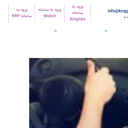
ورود به
ورود به سامانه
ورود به
info@kingg
سامانه
Wialon
سامانه KRP
ا ما
KingGps
شتریان ما
تماس با ما
پشتیبانی