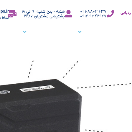
ps.ir
021-88012637
شنبه - پنج شنبه: 9 الی 18
دیابی
0912-9342927
پشتیبانی مشتریان 24/7
ارتباط ب
ما
نرم افزار ردیاب خودرو
نرم افزار ردیابی کارمندان
وبلاگ
م