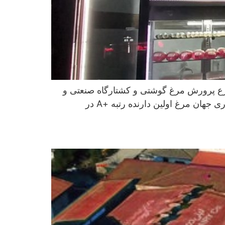
رع پرورش مرغ گوشتی و کشتارگاه صنعتی و
بهداشتی طیور می باشد. این شرکت اولین زنجیره یکپارچه گوشت مرغ است. شرکت فاخر صبا نور با برند تجاری جهان مرغ اولین دارنده رتبه +A در