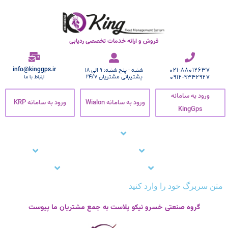
فروش و ارائه خدمات تخصصی ردیابی
info@kinggps.ir
021-88012637
شنبه - پنج شنبه: 9 الی 18
0912-9342927
پشتیبانی مشتریان 24/7
ارتباط با ما
ورود به سامانه
ورود به سامانه Wialon
ورود به سامانه KRP
KingGps
صفحه اصلی
ردیاب خودرو
زنجیره سرما
نرم افزار ردیاب خودرو
نرم افزار ردیابی کارمندان
وبلاگ
مشتریان ما
تماس با ما
پشتیبانی
متن سربرگ خود را وارد کنید
گروه صنعتی خسرو نیکو پلاست به جمع مشتریان ما پیوست