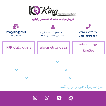
فروش و ارائه خدمات تخصصی ردیابی
info@kinggps.ir
021-88012637
شنبه - پنج شنبه: 9 الی 18
0912-9342927
پشتیبانی مشتریان 24/7
ارتباط با ما
ورود به سامانه
ورود به سامانه Wialon
ورود به سامانه KRP
KingGps
صفحه اصلی
ردیاب خودرو
زنجیره سرما
نرم افزار ردیاب خودرو
نرم افزار ردیابی کارمندان
وبلاگ
مشتریان ما
تماس با ما
پشتیبانی
متن سربرگ خود را وارد کنید