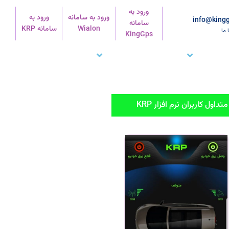
ورود به
ورود به سامانه
ورود به
info@kingg
سامانه
Wialon
سامانه KRP
ا ما
KingGps
شتریان ما
تماس با ما
پشتیبانی
داول کاربران نرم افزار KRP