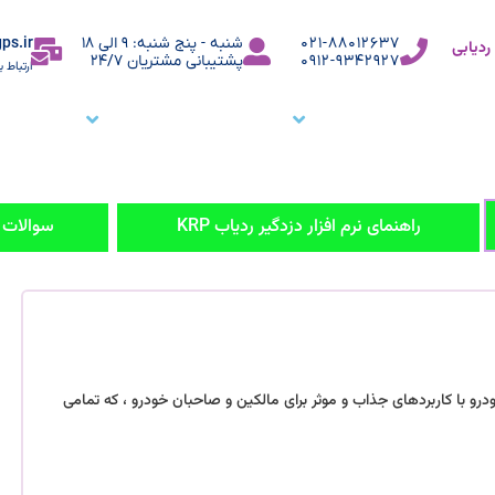
ps.ir
021-88012637
شنبه - پنج شنبه: 9 الی 18
دیابی
0912-9342927
پشتیبانی مشتریان 24/7
ارتباط ب
ما
نرم افزار ردیاب خودرو
نرم افزار ردیابی کارمندان
وبلاگ
م
راهنمای نرم افزار دزدگیر ردیاب KRP
سوالات مت
نترل و ردیابی خودرو با کاربردهای جذاب و موثر برای مالکین و صاحبان خودرو ، که تمامی