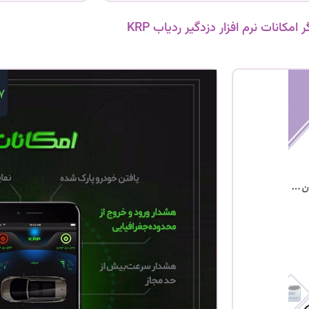
 امکانات نرم افزار دزدگیر ردیاب KRP