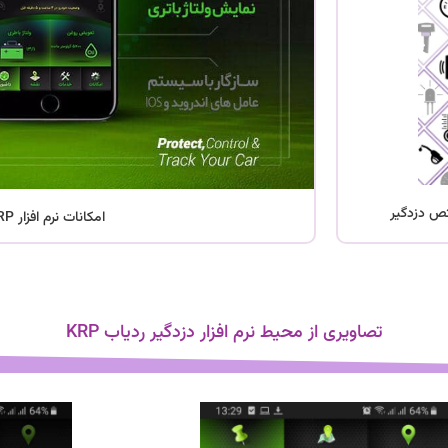
تص دزدگیر
امکانات نرم افزار KRP
تصاویری از محیط نرم افزار دزدگیر ردیاب KRP