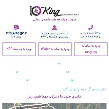
فروش و ارائه خدمات تخصصی ردیابی
info@kinggps.ir
021-88012637
شنبه - پنج شنبه: 9 الی 18
0912-9342927
پشتیبانی مشتریان 24/7
ارتباط با ما
ورود به سامانه
ورود به سامانه Wialon
ورود به سامانه KRP
KingGps
صفحه اصلی
ردیاب خودرو
زنجیره سرما
نرم افزار ردیاب خودرو
نرم افزار ردیابی کارمندان
وبلاگ
مشتریان ما
تماس با ما
پشتیبانی
متن سربرگ خود را وارد کنید
مشتری جدید ما : شرکت دورنا باتری ارس