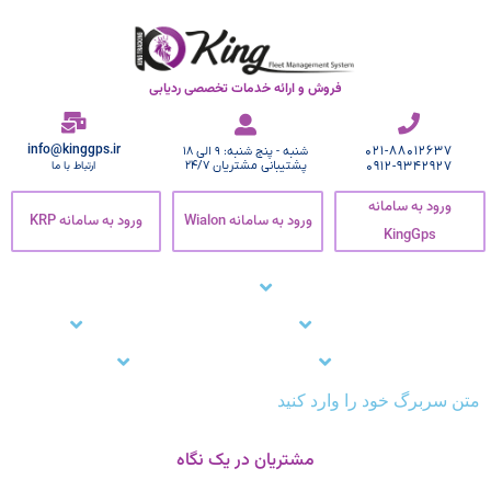
فروش و ارائه خدمات تخصصی ردیابی
info@kinggps.ir
021-88012637
شنبه - پنج شنبه: 9 الی 18
0912-9342927
پشتیبانی مشتریان 24/7
ارتباط با ما
ورود به سامانه
ورود به سامانه Wialon
ورود به سامانه KRP
KingGps
صفحه اصلی
ردیاب خودرو
زنجیره سرما
نرم افزار ردیاب خودرو
نرم افزار ردیابی کارمندان
وبلاگ
مشتریان ما
تماس با ما
پشتیبانی
متن سربرگ خود را وارد کنید
مشتریان در یک نگاه