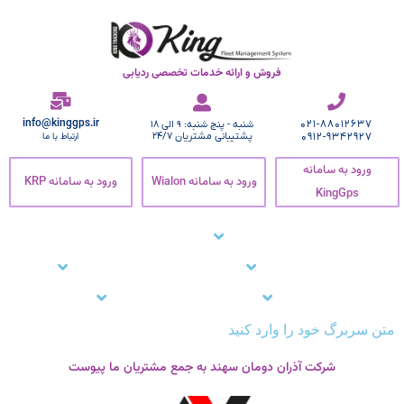
فروش و ارائه خدمات تخصصی ردیابی
info@kinggps.ir
021-88012637
شنبه - پنج شنبه: 9 الی 18
0912-9342927
پشتیبانی مشتریان 24/7
ارتباط با ما
ورود به سامانه
ورود به سامانه Wialon
ورود به سامانه KRP
KingGps
صفحه اصلی
ردیاب خودرو
زنجیره سرما
نرم افزار ردیاب خودرو
نرم افزار ردیابی کارمندان
وبلاگ
مشتریان ما
تماس با ما
پشتیبانی
متن سربرگ خود را وارد کنید
شرکت آذران دومان سهند به جمع مشتریان ما پیوست