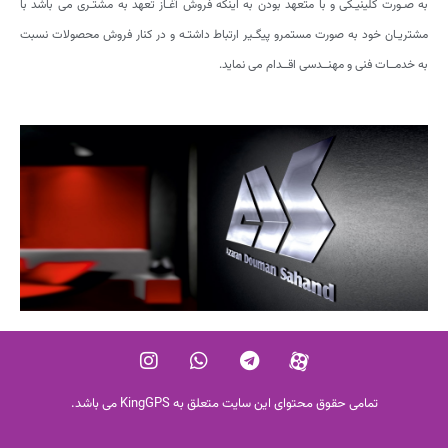
به صـورت کلینیـکی و با متعهد بودن به اینکه فروش آغـاز تعهد به مشتـری می باشد با
مشتریـان خود به صورت مستمرو پیگـیر ارتباط داشتـه و در کنار فروش محصولات نسبت
به خدمــات فنی و مهنــدسی اقــدام می نماید.
تمامی حقوق محتوای این سایت متعلق به KingGPS می باشد.