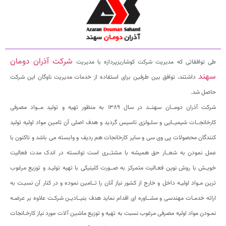
شرکت آذران دومان
طی توافقاتی که مدیریت شرکت کوشاریزپردازه با مدیریت
سهند
داشتند، توافق بین طرفین برای استفاده از خدمات مدیریت ناوگان این شرکت
حاصل شد.
شرکت آذران دومــان سهنــد در سال ۱۳۸۹ به منظور تهیه و تولید مــواد مصرفی
کارخانجــات شیمیــایی و سلـولزی تاسیس گردید و هدف اصلی آن تامین مواد اولیه تولید
کنندگان محصولات پی وی سی و سایر کارخانجات هم ردیف و وابسته می باشد و تاکنون با
عمل نمودن به شعــار حق همیشه با مشتــری است توانسته در اندک مدت فعالیت
خویـش با روش نوین فعـالیت متمرکز به صــورت کلینیکی با تهیه تولیـد و توزیع مرغوب
ترین مـواد اولیـه داخل و خارج از کشور نیاز آنان را تــامین نموده و در کنار آن نسبـت به
ارائه خدمـات مهندسی و مشــاوره ای اقدام نماید هدف بنیــادیـن شرکـت علاوه بر عرضـه
نمـودن مواد اولیه مصرفی مرغوب نسبت به تهیه و توزیع ماشین آلات مورد نیاز کارخـانجات