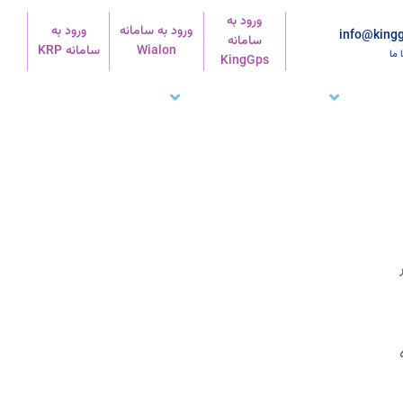
ورود به
ورود به سامانه
ورود به
info@kingg
سامانه
Wialon
سامانه KRP
ا ما
KingGps
شتریان ما
تماس با ما
پشتیبانی