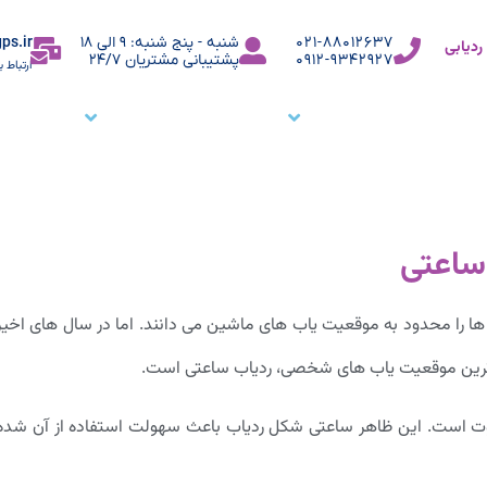
ps.ir
021-88012637
شنبه - پنج شنبه: 9 الی 18
دیابی
0912-9342927
پشتیبانی مشتریان 24/7
ارتباط ب
ما
نرم افزار ردیاب خودرو
نرم افزار ردیابی کارمندان
وبلاگ
م
ساعتی
 ها را محدود به موقعیت یاب های ماشین می دانند. اما در سال های اخیر
ج ترین موقعیت یاب های شخصی، ردیاب ساعتی است.
اوت است. این ظاهر ساعتی شکل ردیاب باعث سهولت استفاده از آن شده