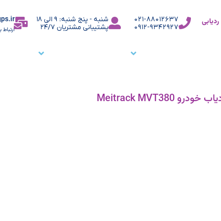
ps.ir
021-88012637
شنبه - پنج شنبه: 9 الی 18
دیابی
0912-9342927
پشتیبانی مشتریان 24/7
ارتباط ب
ما
نرم افزار ردیاب خودرو
نرم افزار ردیابی کارمندان
وبلاگ
م
اب خودرو Meitrack MVT380