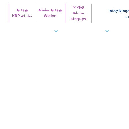
ورود به
ورود به سامانه
ورود به
info@kingg
سامانه
Wialon
سامانه KRP
ا ما
KingGps
شتریان ما
تماس با ما
پشتیبانی