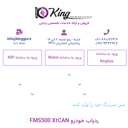
فروش و ارائه خدمات تخصصی ردیابی
info@kinggps.ir
021-88012637
شنبه - پنج شنبه: 9 الی 18
0912-9342927
پشتیبانی مشتریان 24/7
ارتباط با ما
ورود به سامانه
ورود به سامانه Wialon
ورود به سامانه KRP
KingGps
صفحه اصلی
ردیاب خودرو
زنجیره سرما
نرم افزار ردیاب خودرو
نرم افزار ردیابی کارمندان
وبلاگ
مشتریان ما
تماس با ما
پشتیبانی
متن سربرگ خود را وارد کنید
ردیاب خودرو FMS500 XtCAN