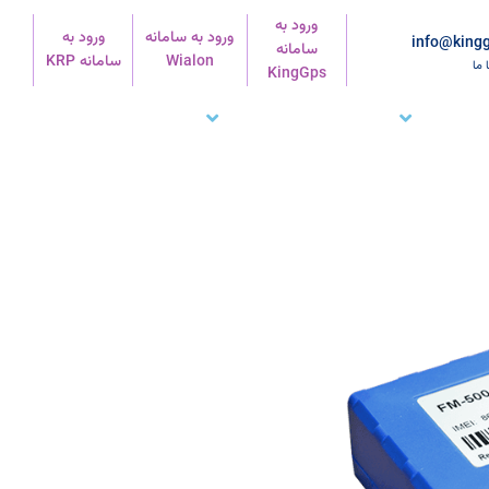
ورود به
ورود به سامانه
ورود به
info@kingg
سامانه
Wialon
سامانه KRP
ا ما
KingGps
شتریان ما
تماس با ما
پشتیبانی