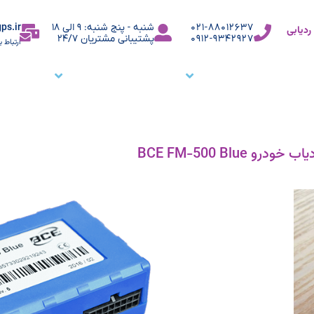
ps.ir
021-88012637
شنبه - پنج شنبه: 9 الی 18
دیابی
0912-9342927
پشتیبانی مشتریان 24/7
ارتباط ب
ما
نرم افزار ردیاب خودرو
نرم افزار ردیابی کارمندان
وبلاگ
م
اب خودرو BCE FM-500 Blue