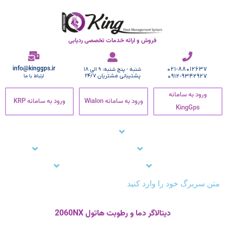
فروش و ارائه خدمات تخصصی ردیابی
info@kinggps.ir
021-88012637
شنبه - پنج شنبه: 9 الی 18
0912-9342927
پشتیبانی مشتریان 24/7
ارتباط با ما
ورود به سامانه
ورود به سامانه Wialon
ورود به سامانه KRP
KingGps
صفحه اصلی
ردیاب خودرو
زنجیره سرما
نرم افزار ردیاب خودرو
نرم افزار ردیابی کارمندان
وبلاگ
مشتریان ما
تماس با ما
پشتیبانی
متن سربرگ خود را وارد کنید
دیتالاگر دما و رطوبت هاتول 2060NX