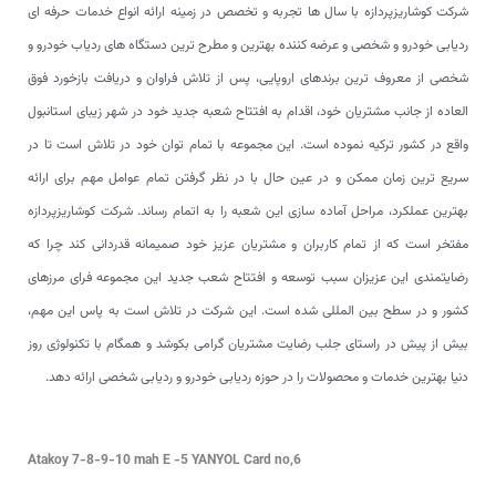
شرکت کوشاریزپردازه با سال ها تجربه و تخصص در زمینه ارائه انواع خدمات حرفه ای
ردیابی خودرو و شخصی و عرضه کننده بهترین و مطرح ترین دستگاه های ردیاب خودرو و
شخصی از معروف ترین برندهای اروپایی، پس از تلاش فراوان و دریافت بازخورد فوق
العاده از جانب مشتریان خود، اقدام به افتتاح شعبه جدید خود در شهر زیبای استانبول
واقع در کشور ترکیه نموده است. این مجموعه با تمام توان خود در تلاش است تا در
سریع ترین زمان ممکن و در عین حال با در نظر گرفتن تمام عوامل مهم برای ارائه
بهترین عملکرد، مراحل آماده سازی این شعبه را به اتمام رساند. شرکت کوشاریزپردازه
مفتخر است که از تمام کاربران و مشتریان عزیز خود صمیمانه قدردانی کند چرا که
رضایتمندی این عزیزان سبب توسعه و افتتاح شعب جدید این مجموعه فرای مرزهای
کشور و در سطح بین المللی شده است. این شرکت در تلاش است به پاس این مهم،
بیش از پیش در راستای جلب رضایت مشتریان گرامی بکوشد و همگام با تکنولوژی روز
دنیا بهترین خدمات و محصولات را در حوزه ردیابی خودرو و ردیابی شخصی ارائه دهد.
Atakoy 7-8-9-10 mah E -5 YANYOL Card no,6