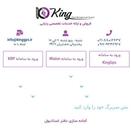
فروش و ارائه خدمات تخصصی ردیابی
info@kinggps.ir
021-88012637
شنبه - پنج شنبه: 9 الی 18
0912-9342927
پشتیبانی مشتریان 24/7
ارتباط با ما
ورود به سامانه
ورود به سامانه Wialon
ورود به سامانه KRP
KingGps
صفحه اصلی
ردیاب خودرو
زنجیره سرما
نرم افزار ردیاب خودرو
نرم افزار ردیابی کارمندان
وبلاگ
مشتریان ما
تماس با ما
پشتیبانی
متن سربرگ خود را وارد کنید
آماده سازی دفتر استانبول