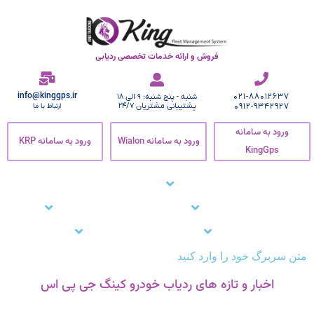
فروش و ارائه خدمات تخصصی ردیابی
info@kinggps.ir
021-88012637
شنبه - پنج شنبه: 9 الی 18
0912-9342927
پشتیبانی مشتریان 24/7
ارتباط با ما
ورود به سامانه
ورود به سامانه Wialon
ورود به سامانه KRP
KingGps
صفحه اصلی
ردیاب خودرو
زنجیره سرما
نرم افزار ردیاب خودرو
نرم افزار ردیابی کارمندان
وبلاگ
مشتریان ما
تماس با ما
پشتیبانی
متن سربرگ خود را وارد کنید
اخبار و تازه های ردیاب خودرو کینگ جی پی اس